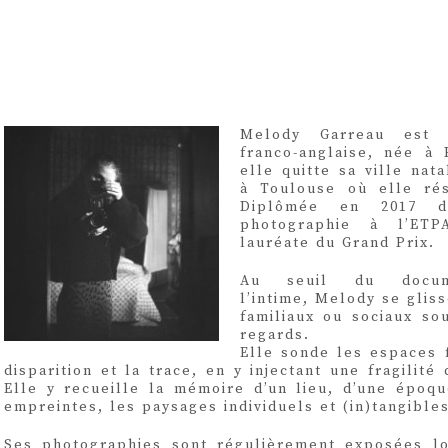
Melody Garreau est 
franco-anglaise, née à 
elle quitte sa ville nata
à Toulouse où elle rés
Diplômée en 2017 d
photographie à l’ETP
lauréate du Grand Prix.
Au seuil du docum
l’intime, Melody se glis
familiaux ou sociaux so
regards.
Elle sonde les espaces f
disparition et la trace, en y injectant une fragilité 
Elle y recueille la mémoire d’un lieu, d’une époqu
empreintes, les paysages individuels et (in)tangibles
Ses photographies sont régulièrement exposées lo