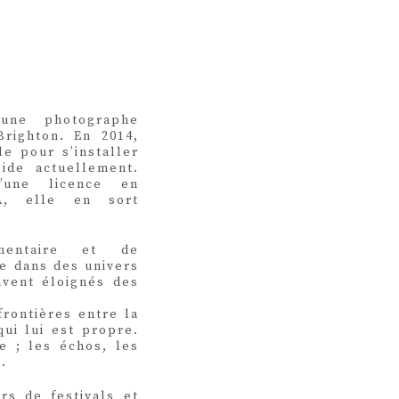
une photographe
Brighton. En 2014,
le pour s’installer
ide actuellement.
’une licence en
A, elle en sort
entaire et de
se dans des univers
uvent éloignés des
rontières entre la
qui lui est propre.
e ; les échos, les
.
rs de festivals et