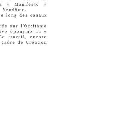
 à « Manifesto »
e Vendôme.
le long des canaux
rds sur l’Occitanie
ctive éponyme au «
e travail, encore
 cadre de Création